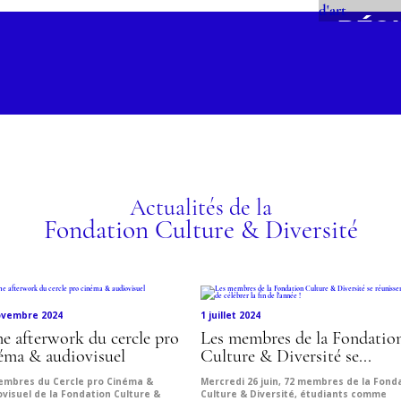
RÉS
VOY
LES
D'A
ez les programmes
Actualités de la
Fondation Culture & Diversité
ovembre 2024
1 juillet 2024
e afterwork du cercle pro
Les membres de la Fondatio
éma & audiovisuel
Culture & Diversité se...
embres du Cercle pro Cinéma &
Mercredi 26 juin, 72 membres de la Fond
visuel de la Fondation Culture &
Culture & Diversité, étudiants comme