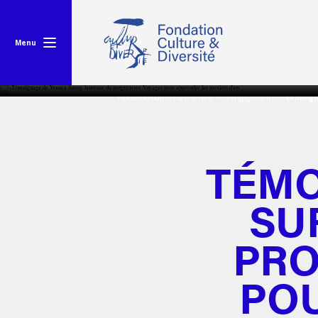
Menu
fondation culture & diversité
l'engagement
témoign
TÉMO
SU
PR
PO