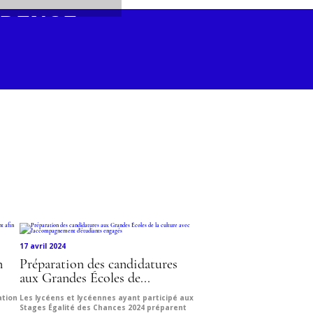
IDENCE
AGER POUR
 MÉTIERS
RT
17 avril 2024
n
Préparation des candidatures
aux Grandes Écoles de...
ation
Les lycéens et lycéennes ayant participé aux
Stages Égalité des Chances 2024 préparent