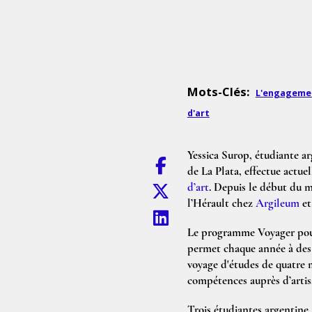
Mots-Clés:
L'engageme
d'art
Yessica Surop, étudiante ar
de La Plata, effectue actu
d’art
. Depuis le début du mo
l’Hérault chez
Argileum
et
Le programme Voyager pour 
permet chaque année à des é
voyage d'études de quatre m
compétences auprès d’artisa
Trois étudiantes argentine