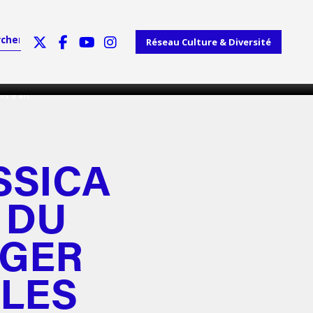
Réseau Culture & Diversité
rs d'art
SSICA
 DU
GER
LES