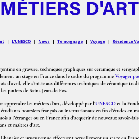
MÉTIERS D'ART
nt
|
L'UNESCO
|
News
|
Témoignage
|
Voyage
|
Résidence Vo
gentine en gravure, techniques graphiques sur céramique et sérigraph
ellement un stage en France dans le cadre du programme
Voyager pou
is d’avril, elle s’initie aux différentes techniques de céramique trad
 les potiers de Saint-Jean-de-Fos.
apprendre les métiers d’art, développé par l'
UNESCO
et la Fonda
tudiants boursiers français ou internationaux en fin d’études en mét
ois à l’étranger ou en France afin d'acquérir de nouveaux savoir-fair
ns et maîtres d'art.
, libanaise et uruguayenne effectuent actuellement un stage en Franc