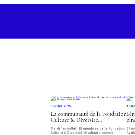
Découvr
3 juillet 2025
18 n
La communauté de la Fondation
6èm
Culture & Diversité...
cin
Mardi 1er juillet, 85 membres de la Fondation
27 m
Culture & Diversité, étudiants comme
Audio