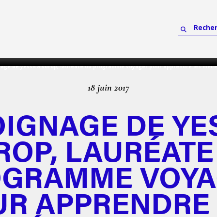
age de yessica surop, lauréate du programme voyager pour apprendre les métie
18 juin 2017
IGNAGE DE YE
ROP, LAURÉATE
OGRAMME VOYA
UR APPRENDRE 