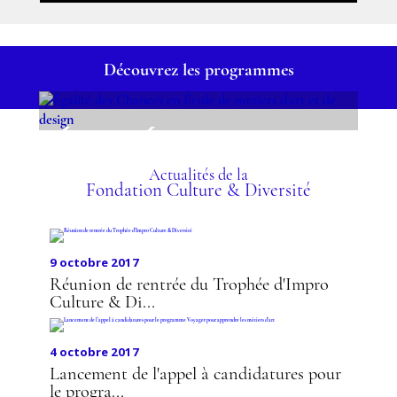
Découvrez les programmes
ÉGALITÉ DES CHANCES
EN ÉCOLE DE MÉTIERS
D'ART ET DE DESIGN
Actualités de la
Fondation Culture & Diversité
9 octobre 2017
Réunion de rentrée du Trophée d'Impro
Culture & Di...
4 octobre 2017
Lancement de l'appel à candidatures pour
le progra...