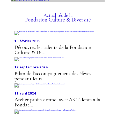
LIGNE D’ÉCOUTE ET DE
OUVERTURE
SOUTIEN
CULTURELLE
Actualités de la
Fondation Culture & Diversité
13 février 2025
Découvrez les talents de la Fondation
Culture & Di...
12 septembre 2024
Bilan de l'accompagnement des élèves
pendant leurs...
11 avril 2024
Atelier professionnel avec AS Talents à la
Fondati...