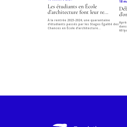
18 m
Les étudiants en École
Déb
d’architecture font leur re...
d’o
À la rentrée 2023-2024, une quarantaine
Aprè
d’étudiants passés par les Stages Égalité des
dans 
Chances en École d’architecture...
60 ly