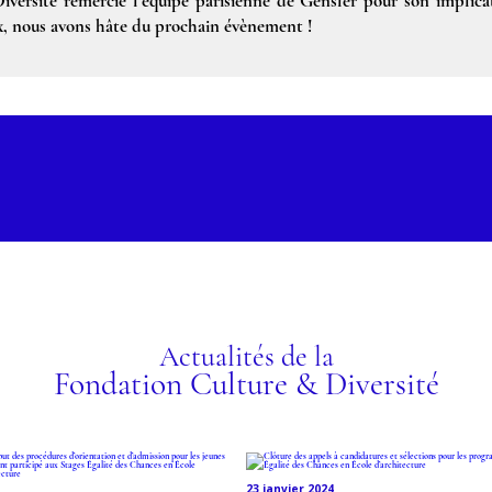
versité remercie l’équipe parisienne de Gensler pour son implicat
x, nous avons hâte du prochain évènement !
rez le programme
Actualités de la
Fondation Culture & Diversité
23 janvier 2024