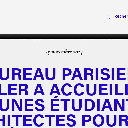
gensler a accueilli des jeunes étudiants architectes pour une soirée de rencontre
25 novembre 2024
BUREAU PARISIE
ER A ACCUEIL
EUNES ÉTUDIAN
HITECTES POUR