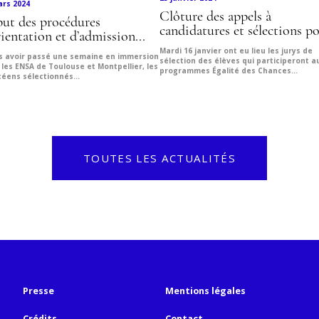
ars 2024
Clôture des appels à
ut des procédures
candidatures et sélections po
rientation et d’admission...
Mardi 16 janvier ont eu lieu les jurys de
s avoir passé une semaine en immersion
sélection des élèves qui participeront a
les ENSA de Toulouse et Montpellier, les
programmes Égalité des Chances...
céens sélectionnés...
TOUTES LES ACTUALITÉS
Presse
Mentions légales
Crédits
Contact