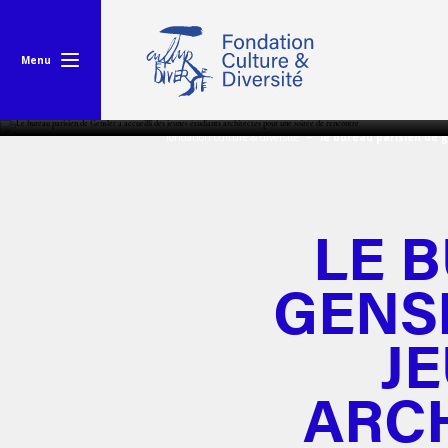
Menu
fondation culture & diversité
le bureau parisien de 
LE 
GENSL
J
ARC