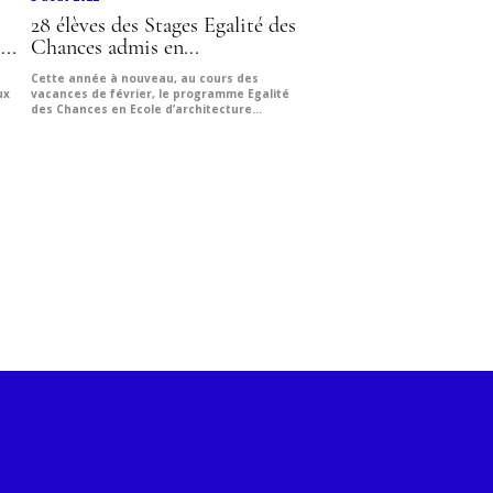
28 élèves des Stages Egalité des
...
Chances admis en...
Cette année à nouveau, au cours des
ux
vacances de février, le programme Egalité
des Chances en Ecole d’architecture...