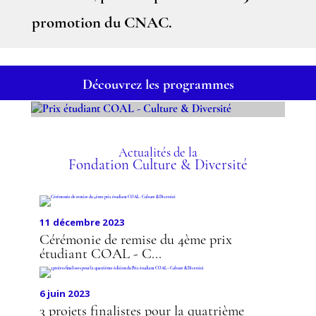
promotion du CNAC.
Découvrez les programmes
PRIX ÉTUDIANT COAL -
CULTURE & DIVERSITÉ
Actualités de la
Fondation Culture & Diversité
11 décembre 2023
Cérémonie de remise du 4ème prix
étudiant COAL - C...
6 juin 2023
3 projets finalistes pour la quatrième