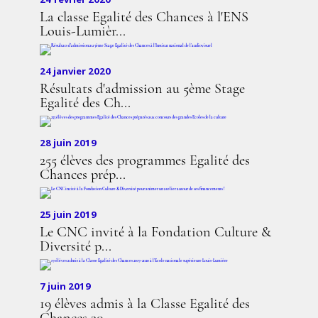
La classe Egalité des Chances à l'ENS
Louis-Lumièr...
24 janvier 2020
Résultats d'admission au 5ème Stage
Egalité des Ch...
28 juin 2019
255 élèves des programmes Egalité des
Chances prép...
25 juin 2019
Le CNC invité à la Fondation Culture &
Diversité p...
7 juin 2019
19 élèves admis à la Classe Egalité des