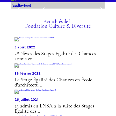
ÉGALITÉ DES CHANCES
L'ÉCOLE DU LOUVRE
DESIGN
ÉGALITÉ DES CHANCES À
EN ÉCOLE
L'INSTITUT NATIONAL DE
D'ARCHITECTURE
Actualités de la
L'AUDIOVISUEL
Fondation Culture & Diversité
3 août 2022
28 élèves des Stages Egalité des Chances
admis en...
18 février 2022
Le Stage Égalité des Chances en École
d'architectu...
26 juillet 2021
23 admis en ENSA à la suite des Stages
Egalité des...