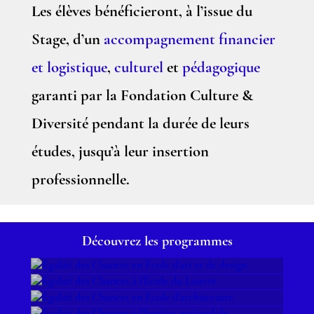
Les élèves bénéficieront, à l’issue du
Stage, d’un
accompagnement financier
et logistique
,
culturel
et
pédagogique
garanti par la Fondation Culture &
Diversité pendant la durée de leurs
études, jusqu’à leur insertion
professionnelle.
Découvrez les programmes
ÉGALITÉ DES CHANCES
ÉGALITÉ DES CHANCES À
EN ÉCOLE D'ART ET DE