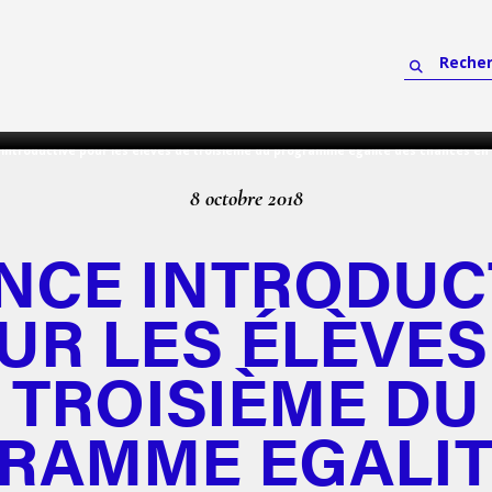
introductive pour les élèves de troisième du programme egalité des chances en 
8 octobre 2018
NCE INTRODUC
UR LES ÉLÈVES
TROISIÈME DU
RAMME EGALIT