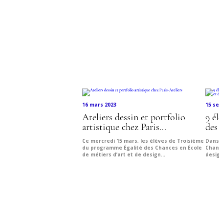
Découvr
16 mars 2023
15 s
Ateliers dessin et portfolio
9 é
artistique chez Paris...
des
Ce mercredi 15 mars, les élèves de Troisième
Dans
du programme Égalité des Chances en École
Chan
de métiers d’art et de design...
desig