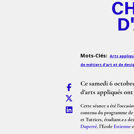
CH
D
Mots-Clés:
Arts appliq
de métiers d'art et de desi
Ce samedi 6 octobre
d’arts appliqués ont
Cette séance a été l’occasio
contenu du programme de Tu
et Tutrices, étudiant.e.s d
Duperré
, l’Ecole
Estienne
e