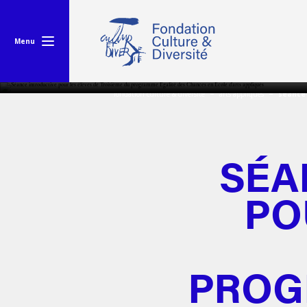
Menu
fondation culture & diversité
arts appliqués
séance 
SÉA
PO
PROG