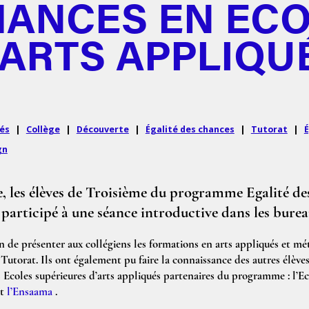
ANCES EN EC
'ARTS APPLIQU
ués
|
Collège
|
Découverte
|
Égalité des chances
|
Tutorat
|
É
gn
, les élèves de Troisième du programme Egalité de
 participé à une séance introductive dans les bure
n de présenter aux collégiens les formations en arts appliqués et méti
torat. Ils ont également pu faire la connaissance des autres élèves 
es Ecoles supérieures d’arts appliqués partenaires du programme : l’E
t
l’
Ensaama
.