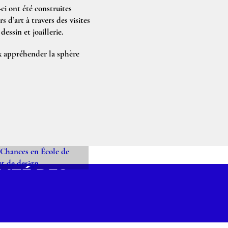
ci ont été construites
s d’art à travers des visites
essin et joaillerie.
ux appréhender la sphère
LITÉ DES
NCES EN
LE DE
IERS D'ART