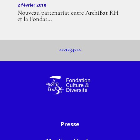
2 février 2018
Nouveau partenariat entre ArchiBat RH
et la Fondat...
<<
<
1
2
3
4
>
>>
Presse