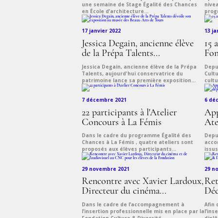
une semaine de Stage Égalité des Chances
nivea
en École d’architecture...
prog
17 janvier 2022
13 ja
Jessica Degain, ancienne élève
15 
de la Prépa Talents...
Fon
Jessica Degain, ancienne élève de la Prépa
Depui
Talents, aujourd'hui conservatrice du
Cultu
patrimoine lance sa première exposition...
cultu
7 décembre 2021
6 dé
22 participants à l'Atelier
App
Concours à La Fémis
Ate
Dans le cadre du programme Égalité des
Depu
Chances à La Fémis , quatre ateliers sont
acco
proposés aux élèves participants...
issus
29 novembre 2021
29 n
Rencontre avec Xavier Lardoux,
Ret
Directeur du cinéma...
Déc
Dans le cadre de l’accompagnement à
Afin
l’insertion professionnelle mis en place par la
l’ins