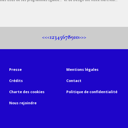
ômés issus de ses programmes Égalité...
et de Design ont visité mercredi...
20
<<
<
1
2
3
4
5
6
7
8
9
10
>
>>
Presse
Mentions légales
Crédits
Contact
Charte des cookies
Politique de confidentialité
Nous rejoindre