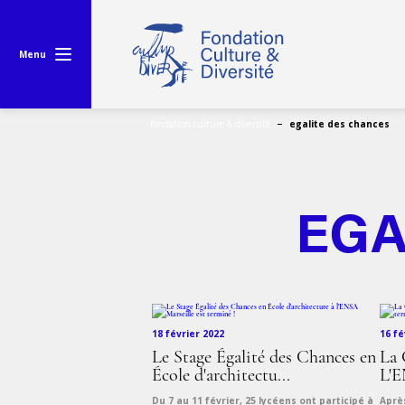
Menu
fondation culture & diversité
egalite des chances
EGA
18 février 2022
16 fé
Le Stage Égalité des Chances en
La 
École d'architectu...
L'E
Du 7 au 11 février, 25 lycéens ont participé à
Aprè