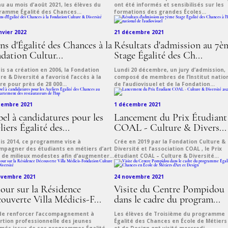
u au mois d’août 2021, les élèves du
ont été informés et sensibilisés sur les
ramme Égalité des Chances...
formations des grandes Écoles...
nvier 2022
21 décembre 2021
ans d'Égalité des Chances à la
Résultats d'admission au 7è
dation Cultur...
Stage Égalité des Ch...
s sa création en 2006, la Fondation
Lundi 20 décembre, un jury d’admission,
re & Diversité a favorisé l’accès à la
composé de membres de l’Institut natio
re pour près de 28 000...
de l’audiovisuel et de la Fondation...
cembre 2021
1 décembre 2021
el à candidatures pour les
Lancement du Prix Étudiant
liers Égalité des...
COAL - Culture & Divers...
is 2014, ce programme vise à
Crée en 2019 par la Fondation Culture &
mpagner des étudiants en métiers d’art
Diversité et l’association COAL , le Prix
 de milieux modestes afin d’augmenter...
étudiant COAL – Culture & Diversité...
ovembre 2021
24 novembre 2021
our sur la Résidence
Visite du Centre Pompidou
ouverte Villa Médicis-F...
dans le cadre du program...
 de renforcer l’accompagnement à
Les élèves de Troisième du programme
ertion professionnelle des jeunes
Égalité des Chances en École de Métiers 