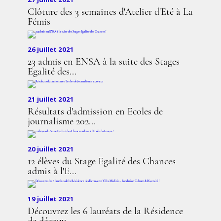
Clôture des 3 semaines d'Atelier d'Eté à La
Fémis
26 juillet 2021
23 admis en ENSA à la suite des Stages
Egalité des...
21 juillet 2021
Résultats d'admission en Ecoles de
journalisme 202...
20 juillet 2021
12 élèves du Stage Egalité des Chances
admis à l'E...
19 juillet 2021
Découvrez les 6 lauréats de la Résidence