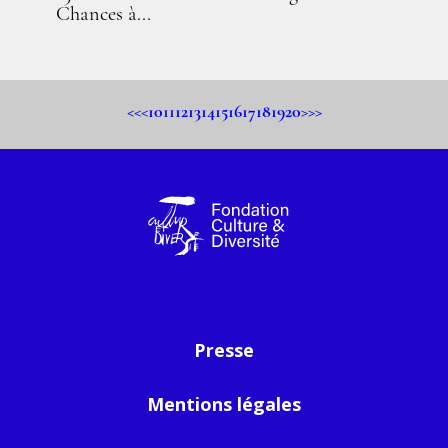
Chances à...
<<
<
10
11
12
13
14
15
16
17
18
19
20
>
>>
Presse
Mentions légales