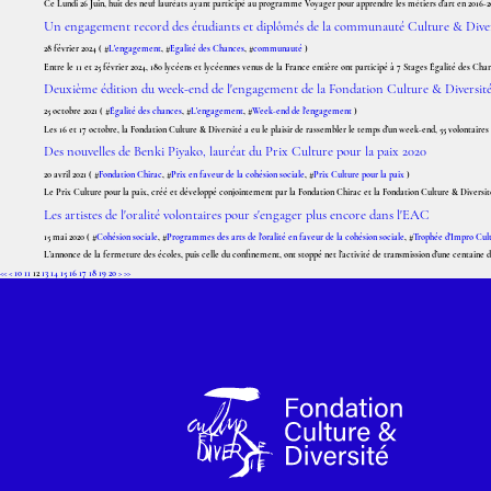
Ce Lundi 26 Juin, huit des neuf lauréats ayant participé au programme Voyager pour apprendre les métiers d’art en 2016-2
Un engagement record des étudiants et diplômés de la communauté Culture & Diversi
28 février 2024 ( #
L'engagement
, #
Egalité des Chances
, #
communauté
)
Entre le 11 et 25 février 2024, 180 lycéens et lycéennes venus de la France entière ont participé à 7 Stages Égalité des Cha
Deuxième édition du week-end de l'engagement de la Fondation Culture & Diversité
25 octobre 2021 ( #
Égalité des chances
, #
L'engagement
, #
Week-end de l'engagement
)
Les 16 et 17 octobre, la Fondation Culture & Diversité a eu le plaisir de rassembler le temps d’un week-end, 55 volontai
Des nouvelles de Benki Piyako, lauréat du Prix Culture pour la paix 2020
20 avril 2021 ( #
Fondation Chirac
, #
Prix en faveur de la cohésion sociale
, #
Prix Culture pour la paix
)
Le Prix Culture pour la paix, créé et développé conjointement par la Fondation Chirac et la Fondation Culture & Diversité dep
Les artistes de l'oralité volontaires pour s'engager plus encore dans l'EAC
15 mai 2020 ( #
Cohésion sociale
, #
Programmes des arts de l'oralité en faveur de la cohésion sociale
, #
Trophée d'Impro Cult
L’annonce de la fermeture des écoles, puis celle du confinement, ont stoppé net l’activité de transmission d’une centaine d’
30
40
50
<<
<
10
11
12
13
14
15
16
17
18
19
20
>
>>