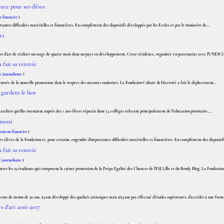
ence pour ses élèves
financier
)
ortantes difficultés matérielles et financières. En complément des dispositifs développés par les Ecoles et par le ministère de...
rt
ers d’art de réaliser un stage de quatre mois dans un pays en développement. Cette résidence, organisée en partenariat avec l’UNESCO
 fait sa rentrée
e journalisme
)
rentrée de la nouvelle promotion, dans le respect des mesures sanitaires. La Fondation Culture & Diversité a fait le déplacement...
gardent le lien
eliers qu’elles menaient auprès des 1 200 élèves répartis dans 74 collèges relevant principalement de l’éducation prioritaire....
nement
ment financier
)
s élèves de la Fondation et, pour certains, engendre d’importantes difficultés matérielles et financières. En complément des dispositifs
 fait sa rentrée
e journalisme
)
ntrer les 25 étudiants qui composent la 13ème promotion de la Prépa Egalité des Chances de l'ESJ Lille et du Bondy Blog. La Fondation.
rs de moins de 30 ans, ayant développé des qualités artistiques mais n’ayant pas effectué d’études supérieures, d’accéder à une forma
 d'art 2016-2017