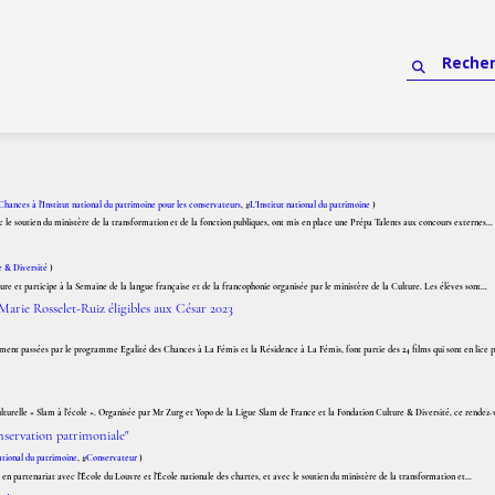
Chances à l'Institut national du patrimoine pour les conservateurs
, #
L'Institut national du patrimoine
)
ec le soutien du ministère de la transformation et de la fonction publiques, ont mis en place une Prépa Talents aux concours externes...
e & Diversité
)
 et participe à la Semaine de la langue française et de la francophonie organisée par le ministère de la Culture. Les élèves sont...
arie Rosselet-Ruiz éligibles aux César 2023
t passées par le programme Egalité des Chances à La Fémis et la Résidence à La Fémis, font partie des 24 films qui sont en lice po
turelle « Slam à l’école ». Organisée par Mr Zurg et Yopo de la Ligue Slam de France et la Fondation Culture & Diversité, ce rendez-v
onservation patrimoniale"
national du patrimoine
, #
Conservateur
)
 en partenariat avec l’École du Louvre et l’École nationale des chartes, et avec le soutien du ministère de la transformation et...